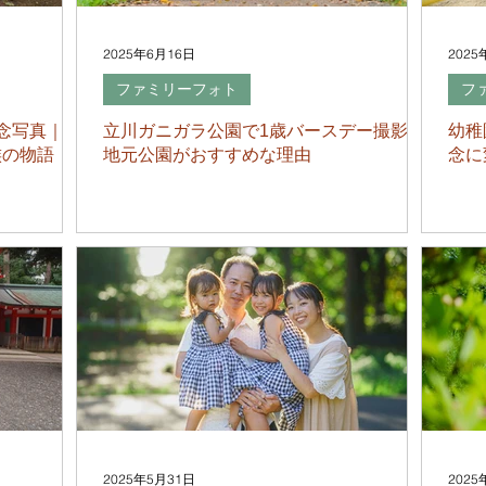
2025年6月16日
2025
ファミリーフォト
フ
念写真｜
立川ガニガラ公園で1歳バースデー撮影！
幼稚
族の物語
地元公園がおすすめな理由
念に
2025年5月31日
2025