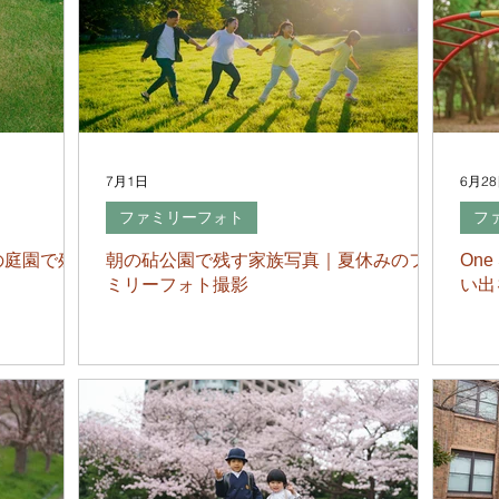
7月1日
6月2
ファミリーフォト
フ
の庭園で残
朝の砧公園で残す家族写真｜夏休みのファ
On
ミリーフォト撮影
い出