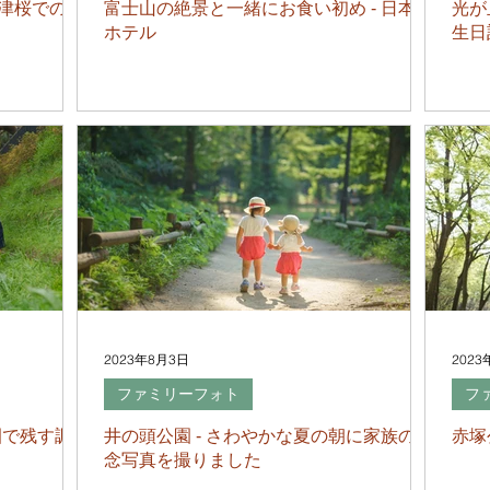
河津桜での撮
富士山の絶景と一緒にお食い初め - 日本平
光が
ホテル
生日
2023年8月3日
2023
ファミリーフォト
フ
園で残す調
井の頭公園 - さわやかな夏の朝に家族の記
赤塚
念写真を撮りました