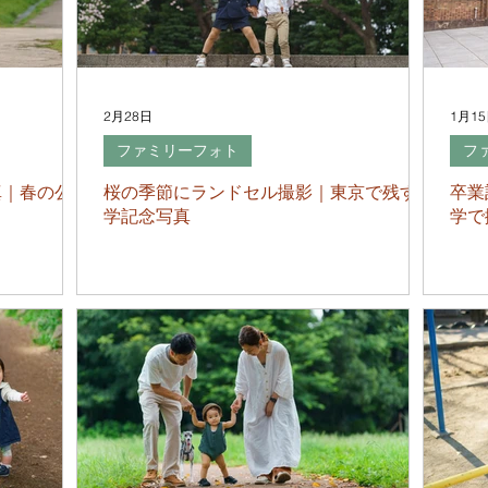
2月28日
1月1
ファミリーフォト
フ
真｜春の公
桜の季節にランドセル撮影｜東京で残す入
卒業
学記念写真
学で