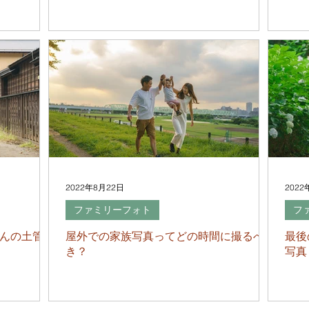
2022年8月22日
2022
ファミリーフォト
フ
もんの土管が
屋外での家族写真ってどの時間に撮るべ
最後
き？
写真