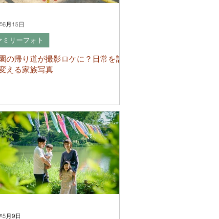
年6月15日
ァミリーフォト
園の帰り道が撮影ロケに？日常を記
変える家族写真
年5月9日