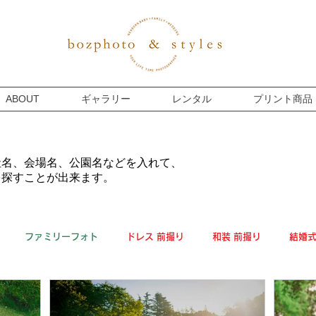
ABOUT
ギャラリー
レンタル
プリント商品
社名、会場名、公園名などを入れて、
を探すことが出来ます。
ファミリーフォト
ドレス 前撮り
和装 前撮り
結婚
マタニティー
プライベート
フォトウェディング