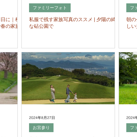
ファミリーフォト
フ
同日に｜桜
私服で残す家族写真のススメ | 夕陽の綺麗
朝の
で春の家族
な砧公園で
しい
2024年8月27日
2024
お宮参り
フ