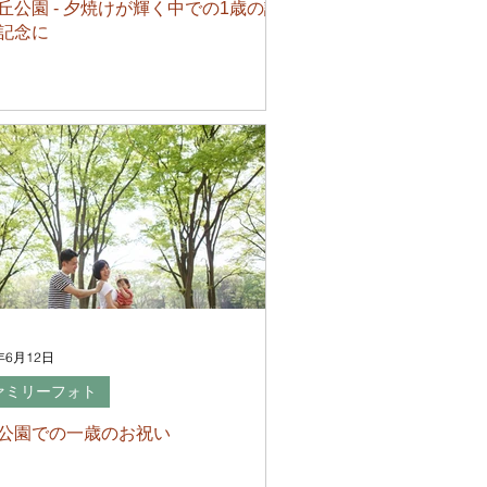
丘公園 - 夕焼けが輝く中での1歳の誕
記念に
年6月12日
ァミリーフォト
公園での一歳のお祝い