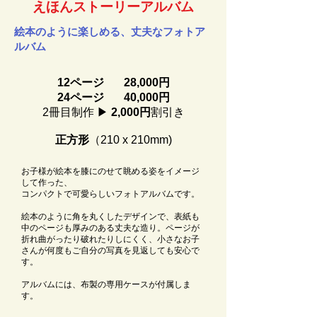
えほんストーリーアルバム
絵本のように楽しめる、丈夫なフォトア
ルバム
12ページ 28,000円
24ページ 40,000円​
2冊目制作 ▶
2,000円
割引き
正方形
（210 x 210mm)
お子様が絵本を膝にのせて眺める姿をイメージ
して作った、
コンパクトで可愛らしいフォトアルバムです。
絵本のように角を丸くしたデザインで、
表紙も
中のページも厚みのある丈夫な造り。
ページが
折れ曲がったり破れたりしにくく、
小さなお子
さんが何度もご自分の写真を見返しても安心で
す。
アルバムには、布製の専用ケースが付属しま
す。