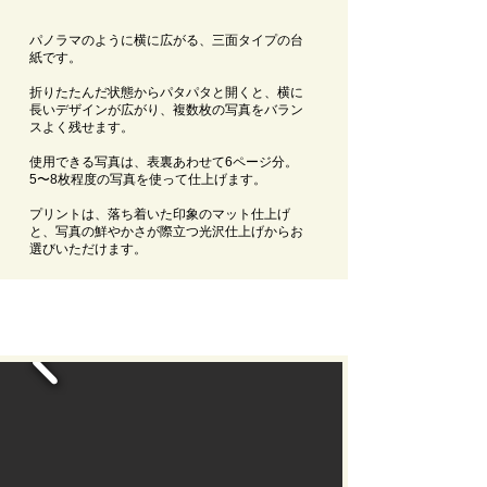
パノラマのように横に広がる、三面タイプの台
紙です。
折りたたんだ状態からパタパタと開くと、
横に
長いデザインが広がり、複数枚の写真をバラン
スよく残せます。
使用できる写真は、表裏あわせて6ページ分。
5〜8枚程度の写真を使って仕上げます。
プリントは、
落ち着いた印象のマット仕上げ
と、
写真の鮮やかさが際立つ光沢仕上げからお
選びいただけます。