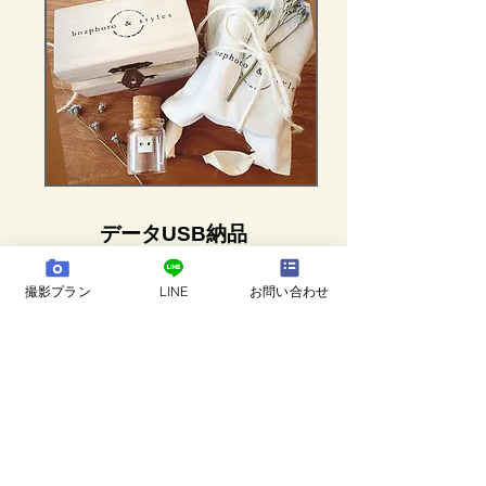
データUSB納品
5,000円
撮影プラン
LINE
お問い合わせ
撮影した写真全ては綺麗に色編集を行い​、
撮影
データをダウンロード形式
にて納品いたしま
す。
もし別途にUSBメモリでのデータ納品をご希望
の場合は、
オプションとして
お作りいたしま
す。USBは
bozphoto & styles オリジナルの瓶タ
イプ。ロゴ入りの可愛らしい木製ケースと巾着
袋に入れてお届けします。