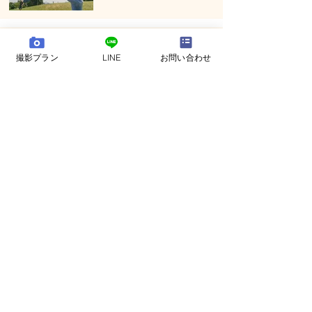
葛西臨海公園 - 始めての海を眺め
ならの1歳誕生日の記念撮影
撮影プラン
LINE
お問い合わせ
新品の革靴で１歳の誕生日
一歳の誕生日撮影 @ 夕陽の綺麗
な昭和記念公園で
１２年間ありがとう - 袴での卒業
式撮影