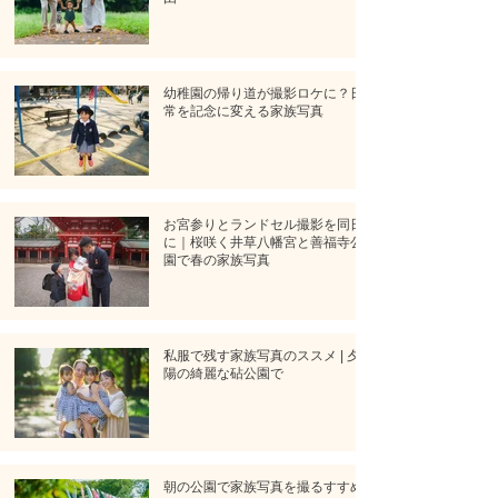
幼稚園の帰り道が撮影ロケに？日
常を記念に変える家族写真
お宮参りとランドセル撮影を同日
に｜桜咲く井草八幡宮と善福寺公
園で春の家族写真
私服で残す家族写真のススメ | 夕
陽の綺麗な砧公園で
朝の公園で家族写真を撮るすすめ