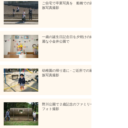
ご自宅で卒業写真を 船橋での家
族写真撮影
一歳の誕生日記念日を夕焼けの綺
麗な小金井公園で
幼稚園の帰り道に - ご近所での家
族写真撮影
野川公園で２歳記念のファミリー
フォト撮影