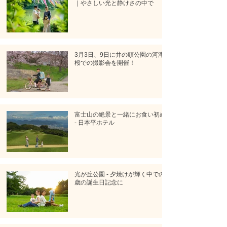
｜やさしい光と静けさの中で
3月3日、9日に井の頭公園の河津
桜での撮影会を開催！
富士山の絶景と一緒にお食い初め
- 日本平ホテル
光が丘公園 - 夕焼けが輝く中での1
歳の誕生日記念に