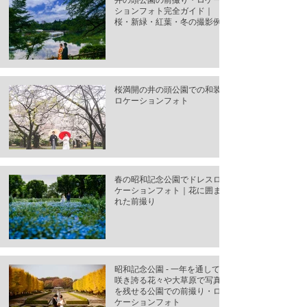
井の頭公園の前撮り・ロケー
ションフォト完全ガイド｜
桜・新緑・紅葉・冬の撮影例
桜満開の井の頭公園での和装
ロケーションフォト
春の昭和記念公園でドレスロ
ケーションフォト｜花に囲ま
れた前撮り
昭和記念公園 - 一年を通して
咲き誇る花々や大草原で写真
を残せる公園での前撮り・ロ
ケーションフォト