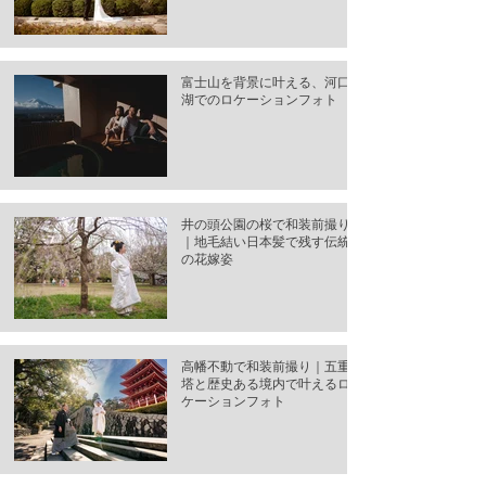
富士山を背景に叶える、河口
湖でのロケーションフォト
井の頭公園の桜で和装前撮り
｜地毛結い日本髪で残す伝統
の花嫁姿
高幡不動で和装前撮り｜五重
塔と歴史ある境内で叶えるロ
ケーションフォト