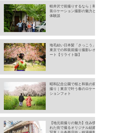
軽井沢で前撮りするなら｜和
装ロケーション撮影の魅力と
体験談
地毛結い日本髪「さっこう」-
東京での和装前撮り撮影レポ
ート【リライト版】
昭和記念公園で桜と和装の前
撮り｜東京で叶う春のロケー
ションフォト
【地元前撮りの魅力】住み慣
れた街で撮るオリジナル結婚
写真｜十条商店街・銭湯撮影