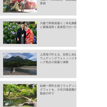
実例
川越で和装前撮り｜本丸御殿
と紫陽花咲く喜多院での一日
上高地で叶える、自然と歩む
ウェディングフォト｜ハイキ
ング気分の前撮り体験
結婚一周年を祝うウェディン
グフォトを、小石川後楽園の
新緑の中で