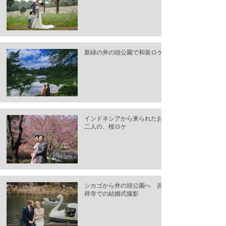
新緑の井の頭公園で和装ロケ
インドネシアから来られたお
二人の、桜ロケ
シカゴから井の頭公園へ 吉
祥寺での結婚式撮影