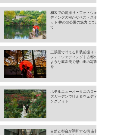
和装での前撮り・フォトウェ
ディングの密かなベストスポ
ット 井の頭公園の魅力につい
て
三渓園で叶える和装前撮り・
フォトウェディング｜古都の
ような庭園美で思い出の写真
を
ホテルニューオータニのロー
ズガーデンで叶えるウェディ
ングフォト
自然と都会が調和する街 吉祥