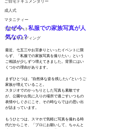
ご自宅ドキュメンタリー
成人式
マタニティー
なぜ今、私服での家族写真が人
プライベート
気なの？
フォトウェディング
最近、七五三やお宮参りといったイベントに限
らず、「私服での家族写真を撮りたい」という
ご相談が少しずつ増えてきました。背景にはい
くつかの理由があります。
まずひとつは、“自然体な姿を残したい”というご
家族が増えていること。
スタジオでのかっちりとした写真も素敵です
が、公園やお気に入りの場所で過ごすいつもの
表情やしぐさにこそ、その時ならではの思い出
が詰まっています。
もうひとつは、スマホで気軽に写真を撮れる時
代だからこそ、「プロにお願いして、ちゃんと