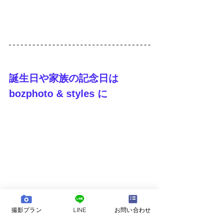
誕生日や家族の記念日は 
bozphoto & styles に
撮影プラン
LINE
お問い合わせ
bozphoto & styles では、自然の中でのびのびと
過ごすご家族の姿を、飾りすぎず、ありのまま