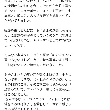
実はこちらのご家族とは、パパとママの結婚式
の撮影からのお付き合い。それから年月を重ね
るごとに、ニューボーンフォト、お宮参り、七
五三と、節目ごとの大切な瞬間を撮影させてい
ただいてきました。
撮影を重ねるたびに、お子さまの成長はもちろ
ん、ご家族の絆が深まっていくのをそばで見せ
ていただけるのは、カメラマンとして本当に嬉
しいことです。
そんなご家族から、今年の夏は「記念日でも行
事でもないけれど、今この時の家族の姿を残し
ておきたい」とご連絡をいただきました。
お子さまたちの笑い声が響く木陰の道、手をつ
ないで歩く後ろ姿、じゃれ合う兄弟の姿。いつ
もの日常にこそ、そのご家族らしさがたっぷり
詰まっていて、ファインダー越しに何度も心が
ほころびました。
“なんでもない日”のファミリーフォト。それは、
過ぎてみれば何よりも愛おしく、大切に感じら
れる時間かもしれません。