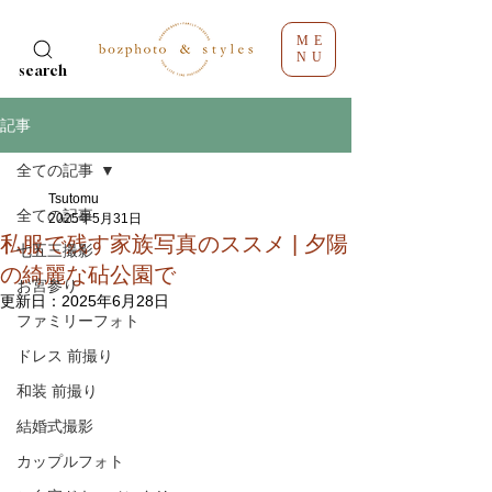
ME
NU
search
記事
全ての記事
Tsutomu
全ての記事
2025年5月31日
私服で残す家族写真のススメ | 夕陽
七五三撮影
の綺麗な砧公園で
お宮参り
更新日：
2025年6月28日
ファミリーフォト
ドレス 前撮り
和装 前撮り
結婚式撮影
カップルフォト