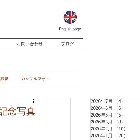
English page
お問い合わせ
ブログ
式撮影
カップルフォト
2026年7月
（4）
4件の
2026年6月
（6）
6件の
記念写真
2026年5月
（5）
5件の
2026年3月
（8）
8件の
2026年2月
（10）
10件
2026年1月
（20）
20件