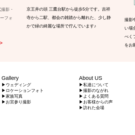
京王井の頭 三鷹台駅から徒歩5分です。吉祥
婚式撮影・
寺から二駅、都会の雑踏から離れた、少し静
リーフォ
​撮
かで緑の綺麗な場所で佇んでいます♪
い場
べく
>
をお
Gallery
About US
▶ウェディング
▶私達について
▶ロケーションフォト
▶撮影のながれ
▶家族写真
▶よくある質問
▶お宮参り撮影
▶お客様からの声
▶訪れた会場