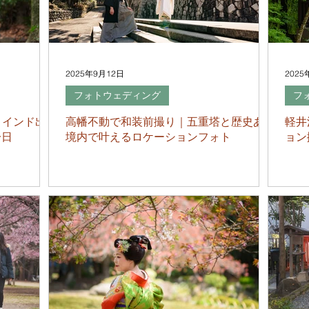
2025年9月12日
2025
フォトウェディング
フ
 インド出
高幡不動で和装前撮り｜五重塔と歴史ある
軽井
一日
境内で叶えるロケーションフォト
ョン