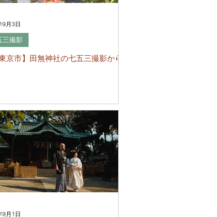
年9月3日
五三撮影
東京市】田無神社の七五三撮影から
年9月1日