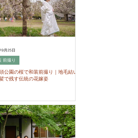
年9月25日
装 前撮り
頭公園の桜で和装前撮り｜地毛結い
髪で残す伝統の花嫁姿