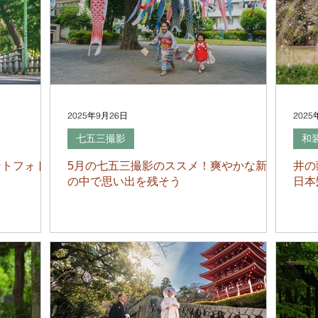
2025年9月26日
2025
七五三撮影
和
トフォト –
5月の七五三撮影のススメ！爽やかな新緑
井の
の中で思い出を残そう
日本