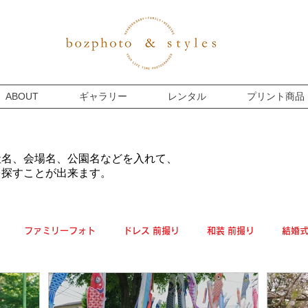
ABOUT
ギャラリー
レンタル
プリント商品
社名、会場名、公園名などを入れて、
を探すことが出来ます。
ファミリーフォト
ドレス 前撮り
和装 前撮り
結婚
マタニティー
プライベート
フォトウェディング