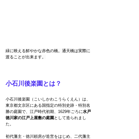
緑に映える鮮やかな赤色の橋。通天橋は実際に
渡ることが出来ます。
小石川後楽園とは？
小石川後楽園（こいしかわこうらくえん）は、
東京都文京区にある国指定の特別史跡・特別名
勝の庭園で、江戸時代初期、1629年ごろに
水戸
徳川家の江戸上屋敷の庭園
として造られまし
た。
初代藩主・徳川頼房が造営をはじめ、二代藩主