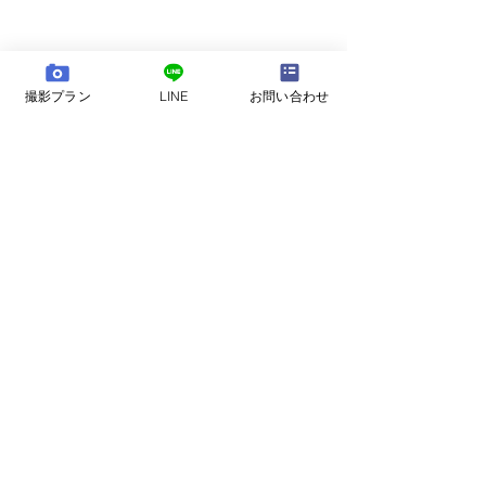
撮影プラン
LINE
お問い合わせ
【bozphoto & stylesについ
て】
bozphoto & stylesは、日常のかけがえのない瞬
間から、特別なウェディングの日まで。自然な
感情やストーリーを大切に、写真に写しとるこ
とを目指しているフォトグラファーチームで
す。