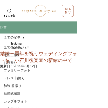
ME
NU
search
記事
全ての記事
Tsutomu
全ての記事
2025年5月4日
結婚一周年を祝うウェディングフォ
七五三撮影
トを、小石川後楽園の新緑の中で
お宮参り
更新日：
2025年8月12日
ファミリーフォト
ドレス 前撮り
和装 前撮り
結婚式撮影
カップルフォト