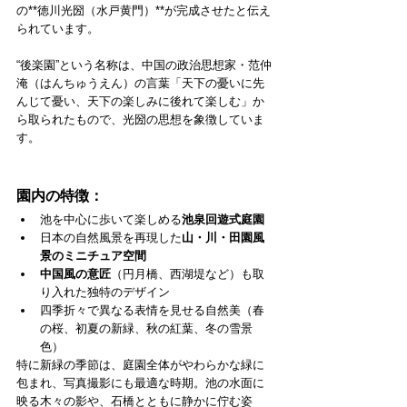
の**徳川光圀（水戸黄門）**が完成させたと伝え
られています。
“後楽園”という名称は、中国の政治思想家・范仲
淹（はんちゅうえん）の言葉「天下の憂いに先
んじて憂い、天下の楽しみに後れて楽しむ」か
ら取られたもので、光圀の思想を象徴していま
す。
園内の特徴：
池を中心に歩いて楽しめる
池泉回遊式庭園
日本の自然風景を再現した
山・川・田園風
景のミニチュア空間
中国風の意匠
（円月橋、西湖堤など）も取
り入れた独特のデザイン
四季折々で異なる表情を見せる自然美（春
の桜、初夏の新緑、秋の紅葉、冬の雪景
色）
特に新緑の季節は、庭園全体がやわらかな緑に
包まれ、写真撮影にも最適な時期。池の水面に
映る木々の影や、石橋とともに静かに佇む姿