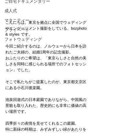
ご自宅ドキュメンタリー
成人式
マタニティー
こんにちは。東京を拠点に全国でウェディング
やエンゲージメント撮影をしている、bozphoto 
プライベート
& styles です。
フォトウェディング
今回ご紹介するのは、ノルウェーから日本を訪
れたご夫婦の、結婚1周年の記念撮影。
おふたりのご希望は、「東京らしさと自然の美
しさを同時に感じられる場所でのフォトセッシ
ョン」でした。
そこで私たちがご提案したのが、東京都文京区
にある小石川後楽園。
池泉回遊式の日本庭園でありながら、中国風の
景観も取り入れた、歴史的にも非常に価値の高
い場所です。
四季折々の表情を見せてくれるこの庭園。
特に新緑の時期は、みずみずしい緑があたりを