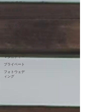
ドレス 前撮り
和装 前撮り
結婚式撮影
カップルフォ
ト
ご自宅ドキュ
メンタリー
成人式
マタニティー
プライベート
フォトウェデ
ィング