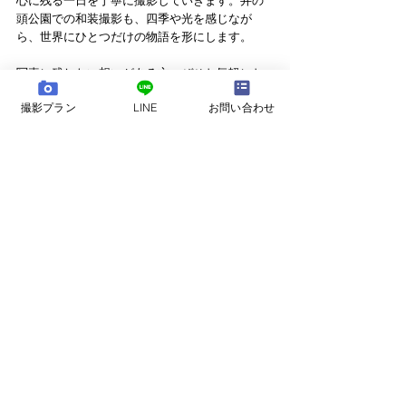
心に残る一日を丁寧に撮影していきます。井の
頭公園での和装撮影も、四季や光を感じなが
ら、世界にひとつだけの物語を形にします。
写真に残したい想いがある方、ぜひお気軽にお
問い合わせください。
撮影プラン
LINE
お問い合わせ
→ bozphoto & styles 公式サイトはこちら
タグ：
井の頭公園
フォトウェディング
和装 前撮り
すべて表示
最新記事