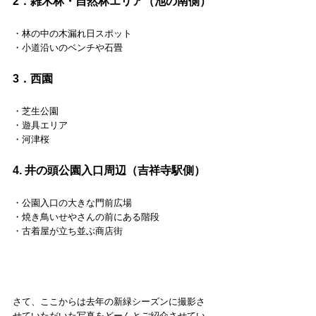
2．雑木林・自然林エリア（池の南側）
・林の中の木漏れ日スポット
・小道沿いのベンチや石畳
3．西園
・芝生公園
・遊具エリア
・河津桜
4. 井の頭公園入口周辺（吉祥寺駅側）
・公園入口の大きな門前広場
・焼き鳥いせやさんの前にある階段
・古着屋が立ち並ぶ商店街
さて、ここからは去年の新緑シーズンに撮影さ
せていただいた写真をどーんとご紹介させてい