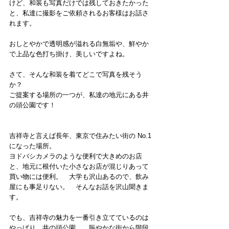
けど、和装も写真だけでは残しておきたかった
と、私達に撮影をご依頼されるお客様はお話さ
れます。
おしとやかで透明感が溢れる白無垢や、鮮やか
で上品な色打ち掛け、美しいですよね。
さて、そんな和装を着てどこで写真を残そう
か？　
ご提案する場所の一つが、私達の地元にある井
の頭公園です！
吉祥寺と言えば長年、東京で住みたい街の No.1 
になった場所。
ヨドバシカメラのような便利で大きめのお店
と、地元に根付いた小さなお店が混じりあって
買い物には便利。　大学も沢山あるので、飲み
屋にも事足りない。　そんなお話を沢山聞きま
す。
でも、吉祥寺の魅力を一番引き立てているのは
やっぱり、井の頭公園。　賑やかな街から階段