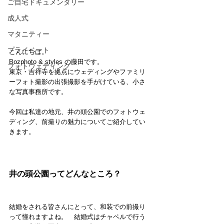
ご自宅ドキュメンタリー
成人式
マタニティー
プライベート
こんにちは。
Bozphoto & styles の藤田です。
フォトウェディング
東京・吉祥寺を拠点にウェディングやファミリ
ーフォト撮影の出張撮影を手がけている、小さ
な写真事務所です。
今回は私達の地元、井の頭公園でのフォトウェ
ディング、前撮りの魅力についてご紹介してい
きます。
井の頭公園ってどんなところ？
結婚をされる皆さんにとって、和装での前撮り
って憧れますよね。　結婚式はチャペルで行う