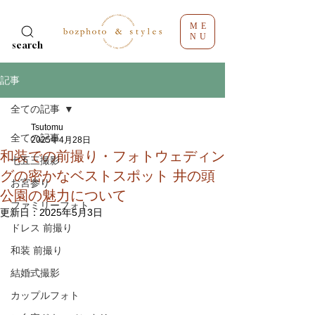
ME
NU
search
記事
全ての記事
Tsutomu
全ての記事
2025年4月28日
和装での前撮り・フォトウェディン
七五三撮影
グの密かなベストスポット 井の頭
お宮参り
公園の魅力について
ファミリーフォト
更新日：
2025年5月3日
ドレス 前撮り
和装 前撮り
結婚式撮影
カップルフォト