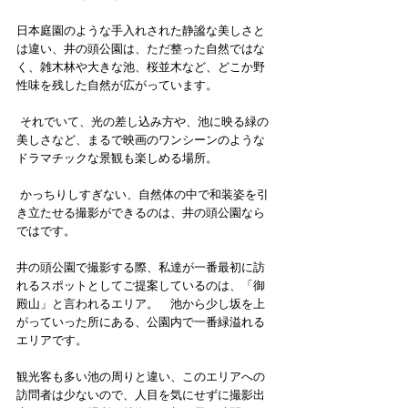
日本庭園のような手入れされた静謐な美しさと
は違い、井の頭公園は、ただ整った自然ではな
く、雑木林や大きな池、桜並木など、どこか野
性味を残した自然が広がっています。
 それでいて、光の差し込み方や、池に映る緑の
美しさなど、まるで映画のワンシーンのような
ドラマチックな景観も楽しめる場所。
 かっちりしすぎない、自然体の中で和装姿を引
き立たせる撮影ができるのは、井の頭公園なら
ではです。
井の頭公園で撮影する際、私達が一番最初に訪
れるスポットとしてご提案しているのは、「御
殿山」と言われるエリア。　池から少し坂を上
がっていった所にある、公園内で一番緑溢れる
エリアです。
観光客も多い池の周りと違い、このエリアへの
訪問者は少ないので、人目を気にせずに撮影出