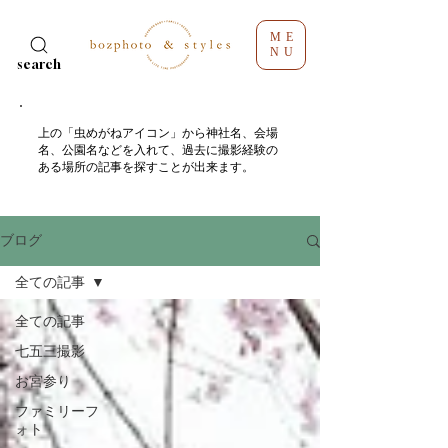
ME
NU
search
​上の「虫めがねアイコン」から神社名、会場
名、公園名などを入れて、過去に撮影経験の
ある場所の記事を探すことが出来ます。
ブログ
全ての記事
全ての記事
七五三撮影
お宮参り
ファミリーフ
ォト