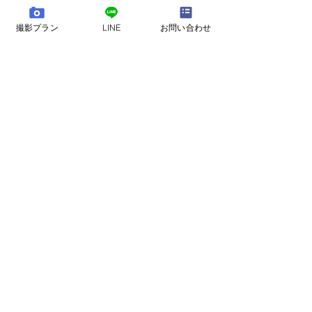
- contact -
撮影プラン
LINE
お問い合わせ
☎ 080-5173-2188
📩 メールでのお問い合わせ
​撮影中などもあり、お電話に出る事ができない
場合も多いです。お急ぎの場合以外はなるべく
フォームか、LINEのほうでお問い合わせをお願
いします。
bozphoto & styles は東京を拠点に結婚式撮影・前撮