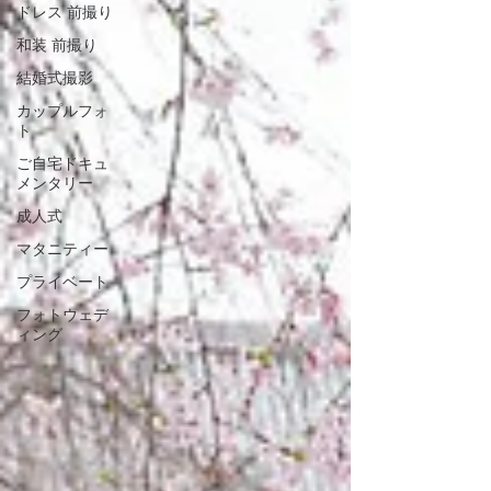
ドレス 前撮り
和装 前撮り
結婚式撮影
カップルフォ
ト
ご自宅ドキュ
メンタリー
成人式
マタニティー
プライベート
フォトウェデ
ィング