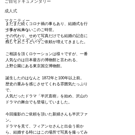
ご自宅ドキュメンタリー
成人式
マタニティー
まだまだ続くコロナ禍の事もあり、結婚式を行
う事が出来ないこのご時世。
プライベート
その代わり、せめて写真だけでも結婚の記念に
フォトウェディング
残しておこうというご依頼が増えてきました。
ご相談を頂くロケーションは様々ですが、一番
人気なのは日本最古の博物館と言われる、
上野公園にある東京国立博物館。
誕生したのはなんと 1872年と100年以上前。
歴史の重みを感じさせてくれる雰囲気たっぷり
で、
人気だったドラマ「半沢直樹」を始め、沢山の
ドラマの舞台でも登場していました。
今回撮影のご依頼を頂いた新婦さんも半沢ファ
ン。
ドラマを見て、フィアンセさんと出会う前か
ら、結婚する時にはこの場所で写真を撮ってみ