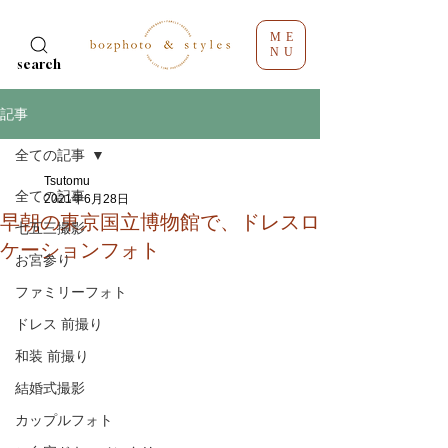
ME
NU
search
記事
全ての記事
Tsutomu
全ての記事
2021年6月28日
早朝の東京国立博物館で、ドレスロ
七五三撮影
ケーションフォト
お宮参り
ファミリーフォト
ドレス 前撮り
和装 前撮り
結婚式撮影
カップルフォト