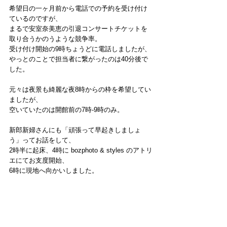
希望日の一ヶ月前から電話での予約を受け付け
ているのですが、
まるで安室奈美恵の引退コンサートチケットを
取り合うかのうような競争率。
受け付け開始の9時ちょうどに電話しましたが、
やっとのことで担当者に繋がったのは40分後で
した。
元々は夜景も綺麗な夜8時からの枠を希望してい
ましたが、
空いていたのは開館前の7時-9時のみ。
新郎新婦さんにも「頑張って早起きしましょ
う」ってお話をして、
2時半に起床、4時に bozphoto & styles のアトリ
エにてお支度開始、
6時に現地へ向かいしました。