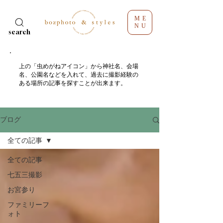
ME
NU
search
​上の「虫めがねアイコン」から神社名、会場
名、公園名などを入れて、過去に撮影経験の
ある場所の記事を探すことが出来ます。
ブログ
全ての記事
全ての記事
七五三撮影
お宮参り
ファミリーフ
ォト