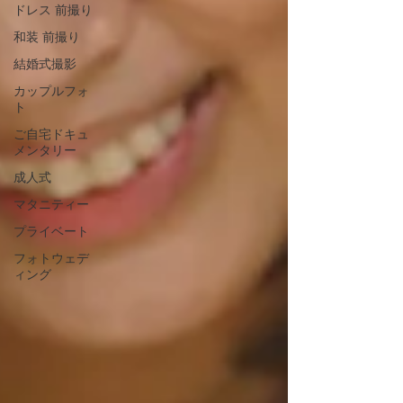
ドレス 前撮り
和装 前撮り
結婚式撮影
カップルフォ
ト
ご自宅ドキュ
メンタリー
成人式
マタニティー
プライベート
フォトウェデ
ィング