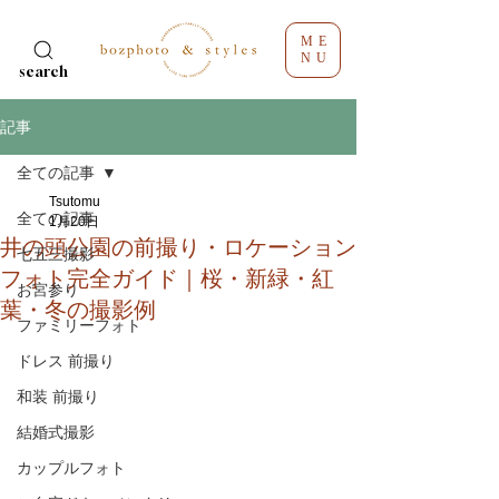
ME
NU
search
記事
全ての記事
Tsutomu
全ての記事
1月20日
井の頭公園の前撮り・ロケーション
七五三撮影
フォト完全ガイド｜桜・新緑・紅
お宮参り
葉・冬の撮影例
ファミリーフォト
ドレス 前撮り
和装 前撮り
結婚式撮影
カップルフォト