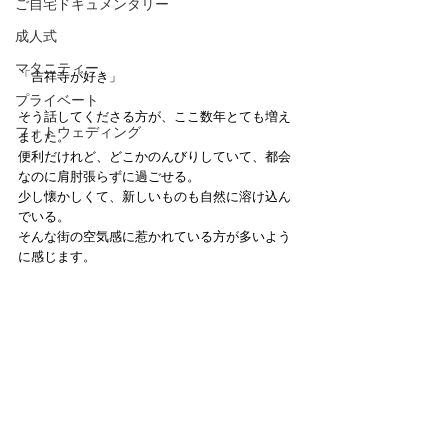
ご自宅ドキュメンタリー
成人式
マタニティー
「吉祥寺が好き」
プライベート
そう話してくださる方が、ここ数年とても増え
フォトウェディング
ました。
便利だけれど、どこかのんびりしていて、都会
なのに肩肘張らずに過ごせる。
少し懐かしくて、新しいものも自然に溶け込ん
でいる。
そんな街の空気感に惹かれている方が多いよう
に感じます。