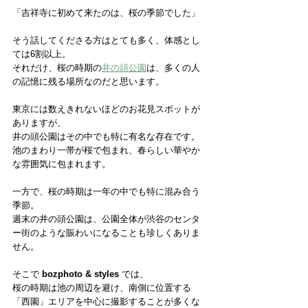
「吉祥寺に初めて来たのは、桜の季節でした」
そう話してくださる方はとても多く、体感とし
ては6割以上。
それだけ、桜の時期の
井の頭公園
は、多くの人
の記憶に残る場所なのだと思います。
東京には数えきれないほどのお花見スポットが
ありますが、
井の頭公園はその中でも特に有名な存在です。
池のまわり一帯が桜で包まれ、春らしい華やか
な雰囲気に包まれます。
一方で、桜の時期は一年の中でも特に混み合う
季節。
週末の井の頭公園は、公園全体が渋谷のセンタ
ー街のような賑わいになることも珍しくありま
せん。
そこで 
bozphoto & styles
 では、
桜の時期は池の周辺を避け、南側に位置する
「西園」エリアを中心に撮影することが多くな