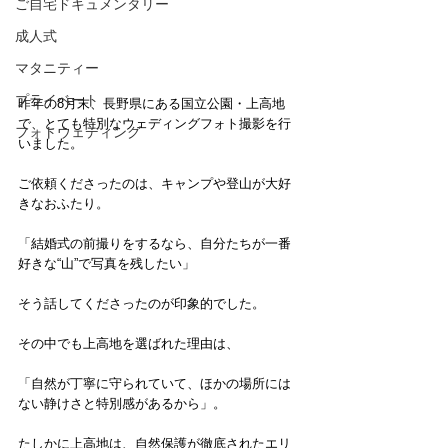
ご自宅ドキュメンタリー
成人式
マタニティー
プライベート
昨年の8月末、長野県にある国立公園・上高地
で、とても特別なウェディングフォト撮影を行
フォトウェディング
いました。
ご依頼くださったのは、キャンプや登山が大好
きなおふたり。
「結婚式の前撮りをするなら、自分たちが一番
好きな“山”で写真を残したい」
そう話してくださったのが印象的でした。
その中でも上高地を選ばれた理由は、
「自然が丁寧に守られていて、ほかの場所には
ない静けさと特別感があるから」。
たしかに上高地は、自然保護が徹底されたエリ