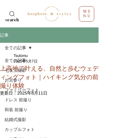
ME
NU
search
記事
全ての記事
Tsutomu
全ての記事
2025年5月7日
上高地で叶える、自然と歩むウェデ
七五三撮影
ィングフォト｜ハイキング気分の前
お宮参り
撮り体験
ファミリーフォト
更新日：
2025年8月11日
ドレス 前撮り
和装 前撮り
結婚式撮影
カップルフォト