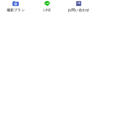
撮影プラン
LINE
お問い合わせ
コメント
コメントを追加…
吉祥寺・井の頭公園で自
井の頭公園の前
然なロケーションフォト
ケーションフォ