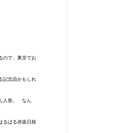
るので、東京でお
る記念品かもしれ
ん人形。　なん
はるばる赤坂日枝