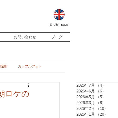
English page
お問い合わせ
ブログ
式撮影
カップルフォト
2026年7月
（4）
4件の
2026年6月
（6）
6件の
朝ロケの
2026年5月
（5）
5件の
2026年3月
（8）
8件の
2026年2月
（10）
10件
2026年1月
（20）
20件