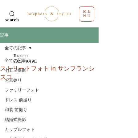
ME
NU
search
記事
全ての記事
Tsutomu
全ての記事
2021年9月9日
ストリートフォト in サンフランシ
七五三撮影
スコ
お宮参り
ファミリーフォト
ドレス 前撮り
和装 前撮り
結婚式撮影
カップルフォト