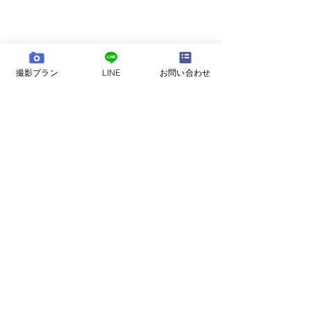
撮影プラン
LINE
お問い合わせ
コメント
コメントを追加…
ブライスキャニオン国立
愛犬との生活と
公園での朝日
での犬事情と