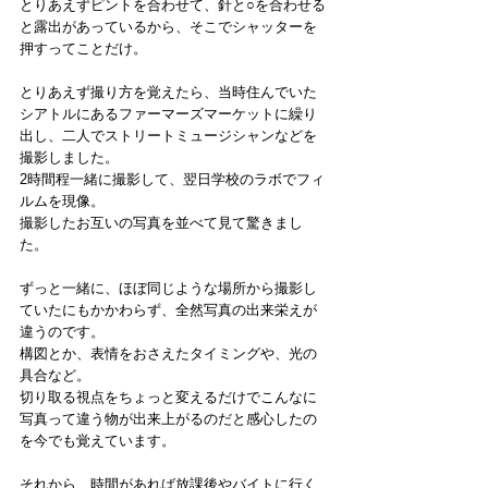
とりあえずピントを合わせて、針と○を合わせる
と露出があっているから、そこでシャッターを
押すってことだけ。
とりあえず撮り方を覚えたら、当時住んでいた
シアトルにあるファーマーズマーケットに繰り
出し、二人でストリートミュージシャンなどを
撮影しました。
2時間程一緒に撮影して、翌日学校のラボでフィ
ルムを現像。
撮影したお互いの写真を並べて見て驚きまし
た。
ずっと一緒に、ほぼ同じような場所から撮影し
ていたにもかかわらず、全然写真の出来栄えが
違うのです。
構図とか、表情をおさえたタイミングや、光の
具合など。
切り取る視点をちょっと変えるだけでこんなに
写真って違う物が出来上がるのだと感心したの
を今でも覚えています。
それから、時間があれば放課後やバイトに行く