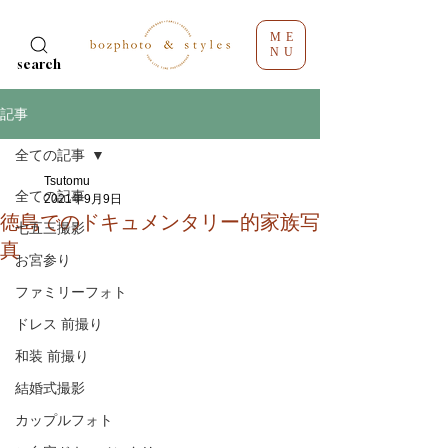
ME
NU
search
記事
全ての記事
Tsutomu
全ての記事
2021年9月9日
徳島でのドキュメンタリー的家族写
七五三撮影
真
お宮参り
ファミリーフォト
ドレス 前撮り
和装 前撮り
結婚式撮影
カップルフォト