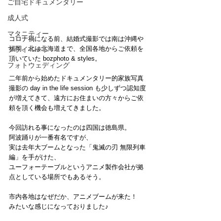
ご自宅ドキュメンタリー
成人式
マタニティー
コロナ禍になる前、結婚式撮影では南は沖縄や
福岡、北は北海道まで、全国各地からご依頼を
プライベート
頂いていた bozphoto & styles。
フォトウェディング
二年前から始めたドキュメンタリー的家族写真
撮影の day in the life session も少しずつ認知度
が増えてきて、遠方にお住まいの方々からご依
頼を頂く機会も増えてきました。
今回訪れる事になったのは四国は徳島県。
阿波踊りが一番有名ですが、
実は去年大ブームとなった「鬼滅の刃 無限列車
編」を手がけた、
ユーフォーテーブルというアニメ製作会社が拠
点としている場所でもあるそう。
市内各地はなぜだか、アニメブームが来た！　
みたいな感じになっておりました♪