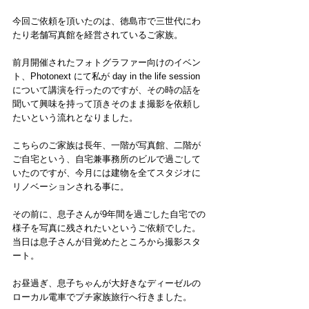
今回ご依頼を頂いたのは、徳島市で三世代にわ
たり老舗写真館を経営されているご家族。
前月開催されたフォトグラファー向けのイベン
ト、Photonext にて私が day in the life session 
について講演を行ったのですが、その時の話を
聞いて興味を持って頂きそのまま撮影を依頼し
たいという流れとなりました。
こちらのご家族は長年、一階が写真館、二階が
ご自宅という、自宅兼事務所のビルで過ごして
いたのですが、今月には建物を全てスタジオに
リノベーションされる事に。
その前に、息子さんが9年間を過ごした自宅での
様子を写真に残されたいというご依頼でした。
当日は息子さんが目覚めたところから撮影スタ
ート。
お昼過ぎ、息子ちゃんが大好きなディーゼルの
ローカル電車でプチ家族旅行へ行きました。