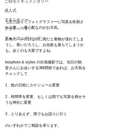
ご自宅ドキュメンタリー
成人式
マタニティー
七五三詣りでフォトグラファーに写真を依頼さ
れる際、一番心配なのがお天気。
プライベート
フォトウェディング
折角のハレの日なのに雨だと着物が濡れてしま
うし、寒いだろうし、お化粧も落ちてしまうか
も。歩くのも大変ですよね。
bozphoto & styles の出張撮影では、当日の朝、
皆さんにお会いする3時間前であれば、お天気を
チェックして
1．他の日程にスケジュール変更
2．時間帯を変更、もしくは雨でも写真を残せそ
うな神社に変更
3．とりあえず、雨でもお詣りに行く
のいずれかでご相談を承ります。