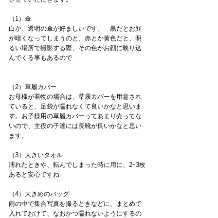
（1）傘　
白か、透明の傘が好ましいです。　黒だとお顔
が暗くなってしまうのと、赤とか黄色だと、明
るい場所で撮影する際、その色がお顔に映り込
んでくる事もあるので
（2）草履カバー
お母様が着物の場合は、草履カバーを用意され
ていると、足袋が濡れなくて良いかなと思いま
す。お子様用の草履カバーってあまり売ってな
いので、主役の子達には長靴が良いかなと思い
ます。
（3）大きいタオル
濡れたときや、転んでしまった時に用に、2ｰ3枚
あると安心ですね
（4）大きめのバッグ　
雨の中で集合写真を撮るときなどに、まとめて
入れておけて、なおかつ濡れないようにするの