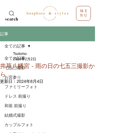
ME
NU
search
記事
全ての記事
Tsutomu
全ての記事
2024年2月2日
井草八幡宮 - 雨の日の七五三撮影か
七五三撮影
ら
お宮参り
更新日：
2024年8月4日
ファミリーフォト
ドレス 前撮り
和装 前撮り
結婚式撮影
カップルフォト