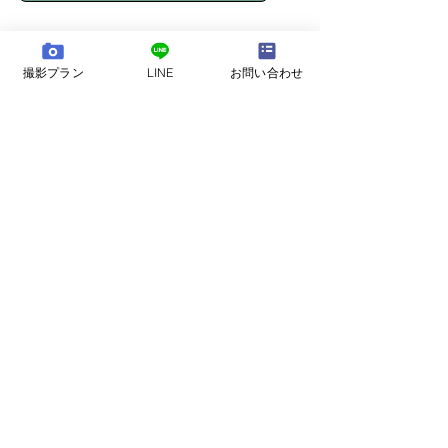
撮影プラン
LINE
お問い合わせ
bozphoto & styles はカメラマンの Tsutomu と、
ヘアメイク/着付け師/etc を手がける妻の