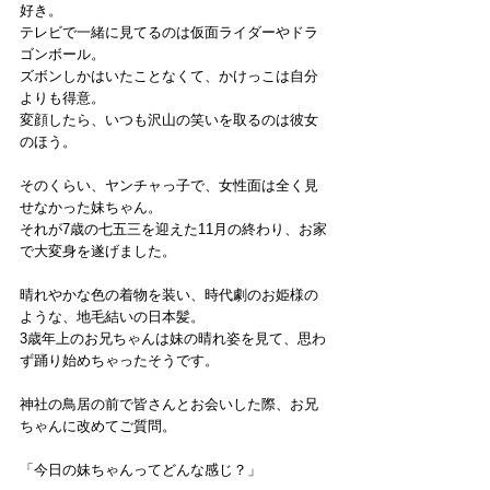
好き。
テレビで一緒に見てるのは仮面ライダーやドラ
ゴンボール。
ズボンしかはいたことなくて、かけっこは自分
よりも得意。
変顔したら、いつも沢山の笑いを取るのは彼女
のほう。
そのくらい、ヤンチャっ子で、女性面は全く見
せなかった妹ちゃん。
それが7歳の七五三を迎えた11月の終わり、お家
で大変身を遂げました。
晴れやかな色の着物を装い、時代劇のお姫様の
ような、地毛結いの日本髪。
3歳年上のお兄ちゃんは妹の晴れ姿を見て、思わ
ず踊り始めちゃったそうです。
神社の鳥居の前で皆さんとお会いした際、お兄
ちゃんに改めてご質問。
「今日の妹ちゃんってどんな感じ？」