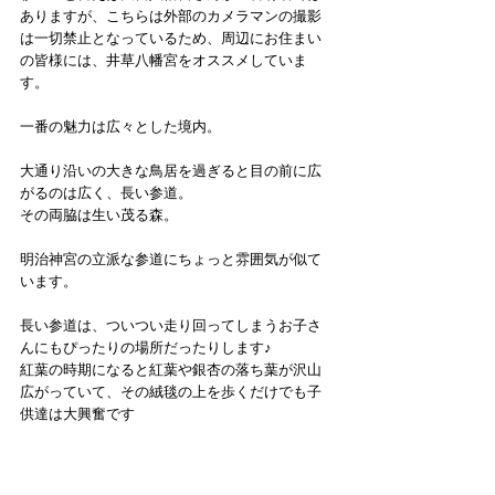
ありますが、こちらは外部のカメラマンの撮影
は一切禁止となっているため、周辺にお住まい
の皆様には、井草八幡宮をオススメしていま
す。
一番の魅力は広々とした境内。
大通り沿いの大きな鳥居を過ぎると目の前に広
がるのは広く、長い参道。
その両脇は生い茂る森。
明治神宮の立派な参道にちょっと雰囲気が似て
います。
長い参道は、ついつい走り回ってしまうお子さ
んにもぴったりの場所だったりします♪
紅葉の時期になると紅葉や銀杏の落ち葉が沢山
広がっていて、その絨毯の上を歩くだけでも子
供達は大興奮です