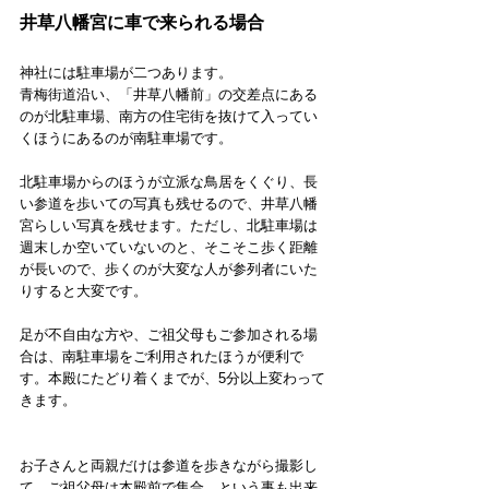
井草八幡宮に車で来られる場合
神社には駐車場が二つあります。
青梅街道沿い、「井草八幡前」の交差点にある
のが北駐車場、南方の住宅街を抜けて入ってい
くほうにあるのが南駐車場です。
北駐車場からのほうが立派な鳥居をくぐり、長
い参道を歩いての写真も残せるので、井草八幡
宮らしい写真を残せます。ただし、北駐車場は
週末しか空いていないのと、そこそこ歩く距離
が長いので、歩くのが大変な人が参列者にいた
りすると大変です。
足が不自由な方や、ご祖父母もご参加される場
合は、南駐車場をご利用されたほうが便利で
す。本殿にたどり着くまでが、5分以上変わって
きます。
お子さんと両親だけは参道を歩きながら撮影し
て、ご祖父母は本殿前で集合、という事も出来