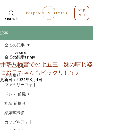
ME
NU
search
記事
全ての記事
Tsutomu
全ての記事
2024年7月9日
井草八幡宮での七五三 - 妹の晴れ姿
七五三撮影
にお兄ちゃんもビックリして♪
お宮参り
更新日：
2024年8月4日
ファミリーフォト
ドレス 前撮り
和装 前撮り
結婚式撮影
カップルフォト