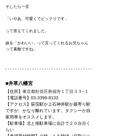
そしたら一言
「いやあ、可愛くてビックリです」
って答えてくれました。
妹を「かわいい」って言ってくれるお兄ちゃん
って素敵ですね。
■井草八幡宮
【住所】
東京都杉並区善福寺１丁目３３−１
【電話番号】
03-3399-8133
【アクセス】荻窪駅か上石神井駅か最寄り駅
ですが、かなり離れています。タクシーか自
家用車をオススメします。
【駐車場】
北と南駐車場に合計で２０台分く
らい