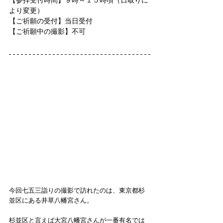
【参拝受付時間】
９時～１５時頃
（日取りに
より変更）
【ご祈願の受付】当日受付
【ご祈願中の撮影】不可
今回七五三詣りの撮影で訪れたのは、東京都杉
並区にある井草八幡宮さん。
杉並区と言えば大宮八幡宮さんが一番有名では