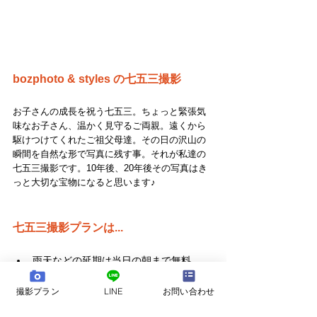
bozphoto & styles の七五三撮影
お子さんの成長を祝う七五三。ちょっと緊張気
味なお子さん、温かく見守るご両親。遠くから
駆けつけてくれたご祖父母達。その日の沢山の
瞬間を自然な形で写真に残す事。それが私達の
七五三撮影です。10年後、20年後その写真はき
っと大切な宝物になると思います♪
七五三撮影プランは...
雨天などの延期は
当日の朝まで
無料
撮影した250枚〜写真データ納品
データは何度でもパソコンかスマホから
撮影プラン
LINE
お問い合わせ
ダウンロード可能