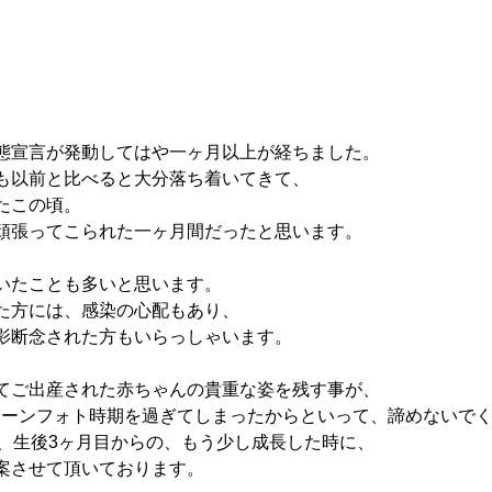
態宣言が発動してはや一ヶ月以上が経ちました。
も以前と比べると大分落ち着いてきて、
たこの頃。
頑張ってこられた一ヶ月間だったと思います。
いたことも多いと思います。
た方には、感染の心配もあり、
影断念された方もいらっしゃいます。
てご出産された赤ちゃんの貴重な姿を残す事が、
ーボーンフォト時期を過ぎてしまったからといって、諦めないで
yles では、生後3ヶ月目からの、もう少し成長した時に、
案させて頂いております。