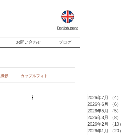
English page
お問い合わせ
ブログ
式撮影
カップルフォト
2026年7月
（4）
4件の
2026年6月
（6）
6件の
2026年5月
（5）
5件の
2026年3月
（8）
8件の
2026年2月
（10）
10件
2026年1月
（20）
20件