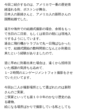
今回ご紹介するのは、アメリカで一番の歴史情
緒溢れる街、ボストンが舞台。
日本人の新婦さんと、アメリカ人の新郎さんの
国際結婚でした。
遠方や海外での結婚式撮影の場合、余裕をもっ
て当日の二日前、もしくは前日の朝には現地入
りするようにしています。
過去に飛行機がトラブルで丸一日飛ばなかった
りで、結婚式開始の数時間前になんとか到着出
来たという経験がありましたので。
逆に早めに到着出来た場合は、遠くから招待頂
いた感謝の気持ちも込めて、
１−２時間のエンゲージメントフォト撮影をさせ
ていただいてます。
今回お二人が撮影場所として選ばれたのは新郎
さんのご実家。
ご実家といっても築１００年のかなり歴史のあ
る建物。
絵になる場所ばかりで撮影している私としても