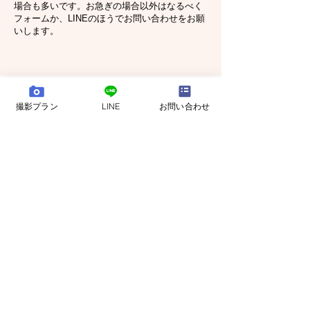
場合も多いです。お急ぎの場合以外はなるべく
フォームか、LINEのほうでお問い合わせをお願
いします。
撮影プラン
LINE
お問い合わせ
bozphoto & styles は東京を拠点に結婚式撮影・前撮
り・フォトウェディング・ファミリーフォト撮影を
手がける写真事務所です。
​特定商取引法に基づく表記 >>
- our location -