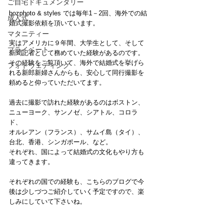
ご自宅ドキュメンタリー
bozphoto & styles では毎年1－2回、海外での結
成人式
婚式撮影依頼を頂いています。
マタニティー
実はアメリカに９年間、大学生として、そして
プライベート
新聞記者として務めていた経験があるのです。
その経験をご覧頂いて、海外で結婚式を挙げら
フォトウェディング
れる新郎新婦さんからも、安心して同行撮影を
頼めると仰っていただいてます。
過去に撮影で訪れた経験があるのはボストン、
ニューヨーク、サンノゼ、シアトル、コロラ
ド、
オルレアン（フランス）、サムイ島（タイ）、
台北、香港、シンガポール、など。
それぞれ、国によって結婚式の文化もやり方も
違ってきます。
それぞれの国での経験も、こちらのブログで今
後は少しづつご紹介していく予定ですので、楽
しみにしていて下さいね。