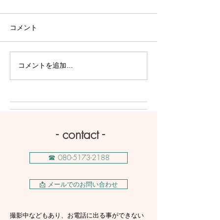
コメント
コメントを追加…
3年目の節目にもう一度｜
富士山と紅葉に
九十九里浜で夏のカップ
──河口湖でプ
ルフォト
影
- contact -
☎ 080-5173-2188
📩 メールでのお問い合わせ
​撮影中などもあり、お電話に出る事ができない