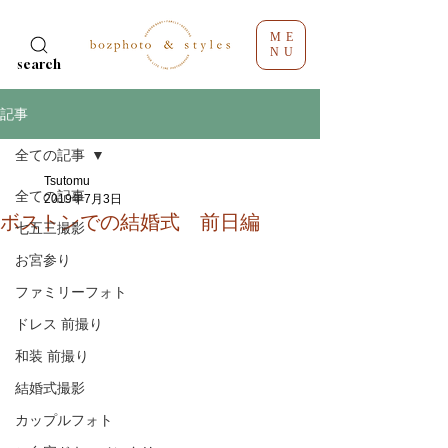
ME
NU
search
記事
全ての記事
Tsutomu
全ての記事
2019年7月3日
ボストンでの結婚式 前日編
七五三撮影
お宮参り
ファミリーフォト
ドレス 前撮り
和装 前撮り
結婚式撮影
カップルフォト