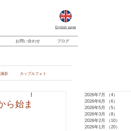
English page
お問い合わせ
ブログ
式撮影
カップルフォト
2026年7月
（4）
4件の
2026年6月
（6）
6件の
から始ま
2026年5月
（5）
5件の
2026年3月
（8）
8件の
2026年2月
（10）
10件
2026年1月
（20）
20件