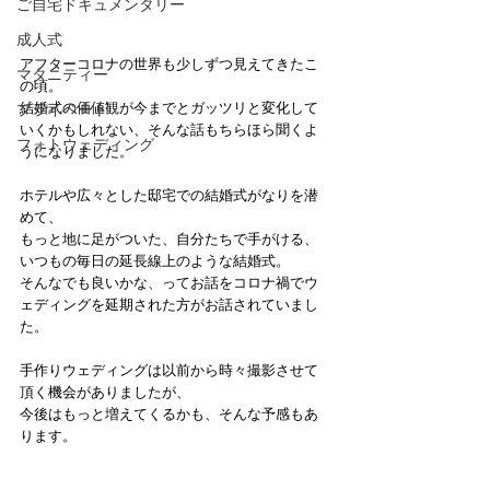
ご自宅ドキュメンタリー
成人式
アフターコロナの世界も少しずつ見えてきたこ
マタニティー
の頃。
結婚式の価値観が今までとガッツリと変化して
プライベート
いくかもしれない、そんな話もちらほら聞くよ
フォトウェディング
うになりました。
ホテルや広々とした邸宅での結婚式がなりを潜
めて、
もっと地に足がついた、自分たちで手がける、
いつもの毎日の延長線上のような結婚式。
そんなでも良いかな、ってお話をコロナ禍でウ
ェディングを延期された方がお話されていまし
た。
手作りウェディングは以前から時々撮影させて
頂く機会がありましたが、
今後はもっと増えてくるかも、そんな予感もあ
ります。