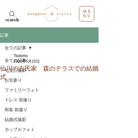
ME
NU
search
記事
全ての記事
Tsutomu
全ての記事
2020年5月15日
仙川の古民家 森のテラスでの結婚
七五三撮影
式
お宮参り
ファミリーフォト
ドレス 前撮り
和装 前撮り
結婚式撮影
カップルフォト