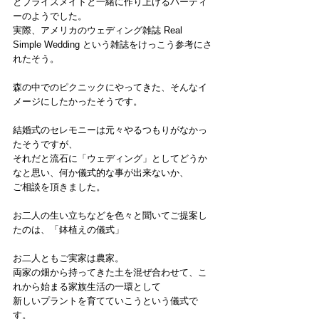
とブライズメイドと一緒に作り上げるパーティ
ーのようでした。
実際、アメリカのウェディング雑誌 Real 
Simple Wedding という雑誌をけっこう参考にさ
れたそう。
森の中でのピクニックにやってきた、そんなイ
メージにしたかったそうです。
結婚式のセレモニーは元々やるつもりがなかっ
たそうですが、
それだと流石に「ウェディング」としてどうか
なと思い、何か儀式的な事が出来ないか、
ご相談を頂きました。
お二人の生い立ちなどを色々と聞いてご提案し
たのは、「鉢植えの儀式」
お二人ともご実家は農家。
両家の畑から持ってきた土を混ぜ合わせて、こ
れから始まる家族生活の一環として
新しいプラントを育てていこうという儀式で
す。