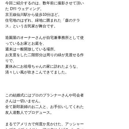
今回ご紹介するのは、数年前に撮影させて頂い
た DYI ウェディング。
京王線仙川駅から徒歩10分ほど。
住宅地のはずれ、緑地に囲まれた「森のテラ
ス」という古民家が舞台です。
造園屋のオーナーさんが自宅兼事務所として使
っているお家とお庭を、
週末は一般開放している場所。
お支度をした二階部分は周りの緑が見渡せる作
りで、
夏休みにお祖母ちゃんの家に訪れたような、
清々しい風が吹きこんできてました。
この結婚式にはプロのプランナーさんや司会者
さんは一切いません。
全て新郎新婦のお二人と、お手伝いしてくれた
友人達数人でプロデュース。
まるでアメリカで何度か見かけた、アッシャー