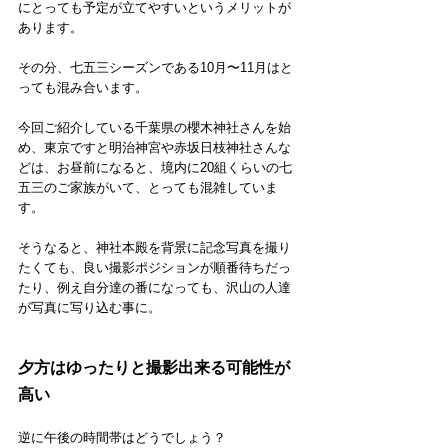
にとっても予定が立てやすいというメリットが
あります。
その分、七五三シーズンである10月〜11月はと
っても混み合います。
今回ご紹介している千葉県の櫻木神社さんを始
め、東京ですと明治神宮や赤坂日枝神社さんな
どは、お昼前になると、境内に20組くらいの七
五三のご家族がいて、とっても混雑していま
す。
そうなると、神社本殿を背景に記念写真を撮り
たくても、良い撮影ポジションが順番待ちだっ
たり、例え自分達の番になっても、沢山の人達
が写真に写り込む事に。
夕方はゆったりと撮影出来る可能性が
高い
逆に午後の時間帯はどうでしょう？