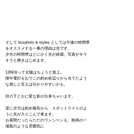
そして bozphoto & styles としては午後の時間帯
をオススメする一番の理由は光です。
夕方の時間帯はとにかく光が綺麗。写真がキラ
キラと輝きはじめます。
12時頃って太陽はちょうど真上。
懐中電灯をおでこの斜め前辺りから当てたよう
な感じと言えば分かりやすいかも。
目の下とかに変な影が出来ちゃいます。
逆に夕方は斜め報告から、スポットライトのよ
うに光が入りこんで来ます。
お昼間だったらただのワンシーンも、映画の一
場面のような雰囲気に