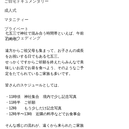
ご自宅ドキュメンタリー
成人式
マタニティー
プライベート
七五三で神社で混み合う時間帯といえば、午前
フォトウェディング
11時頃。
遠方からご祖父母も集まって、お子さんの成長
をお祝いする日でもある七五三。
せっかくですからご祈願を終えたらみんなで美
味しいお店でお昼を食べよう、そのようなご予
定をたてられているご家族も多いです。
皆さんのスケジュールとしては、
・11時頃　神社集合　境内で少し記念写真
・11時半　ご祈願
・12時　　もう少しだけ記念写真
・12時半〜13時　近隣の料亭などでお食事会
そんな感じの流れが、遠くから来られたご家族