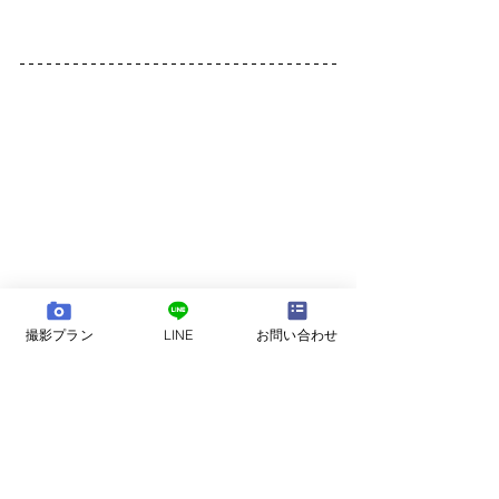
撮影プラン
LINE
お問い合わせ
bozphoto & styles の七五三撮影
お子さんの成長を祝う七五三。ちょっと緊張気
味なお子さん、温かく見守るご両親。遠くから
駆けつけてくれたご祖父母達。その日の沢山の
瞬間を自然な形で写真に残す事。それが私達の
七五三撮影です。10年後、20年後その写真はき