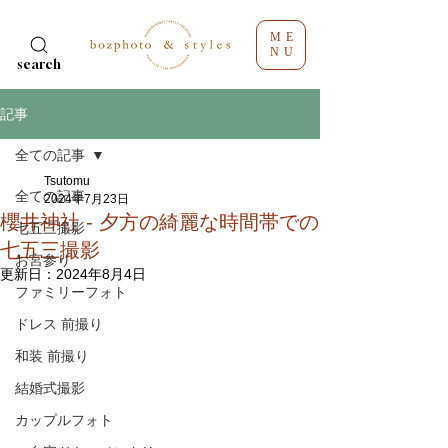
ME
NU
search
記事
全ての記事
Tsutomu
全ての記事
2024年7月23日
櫻井神社 - 夕方の綺麗な時間帯での
七五三撮影
七五三撮影
お宮参り
更新日：
2024年8月4日
ファミリーフォト
ドレス 前撮り
和装 前撮り
結婚式撮影
カップルフォト