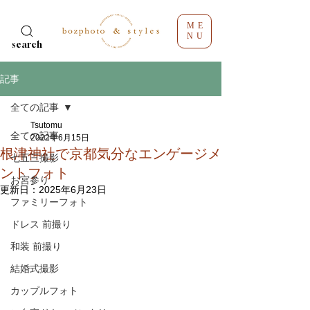
ME
NU
search
記事
全ての記事
Tsutomu
全ての記事
2022年6月15日
根津神社で京都気分なエンゲージメ
七五三撮影
ントフォト
お宮参り
更新日：
2025年6月23日
ファミリーフォト
ドレス 前撮り
和装 前撮り
結婚式撮影
カップルフォト