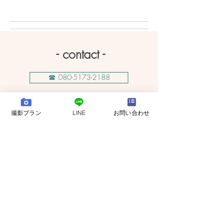
ルフォト
影
- contact -
☎ 080-5173-2188
📩 メールでのお問い合わせ
撮影プラン
LINE
お問い合わせ
​撮影中などもあり、お電話に出る事ができない
場合も多いです。お急ぎの場合以外はなるべく
フォームか、LINEのほうでお問い合わせをお願
いします。