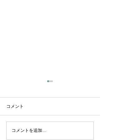
コメント
コメントを追加…
3年目の節目にもう一度｜
富士山と紅葉に
九十九里浜で夏のカップ
──河口湖でプ