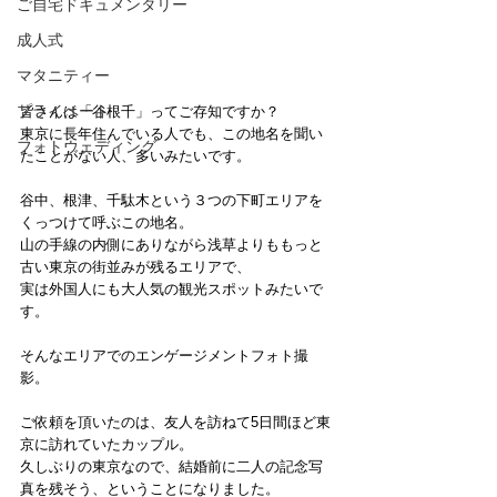
ご自宅ドキュメンタリー
成人式
マタニティー
プライベート
皆さんは「谷根千」ってご存知ですか？
東京に長年住んでいる人でも、この地名を聞い
フォトウェディング
たことがない人、多いみたいです。
谷中、根津、千駄木という３つの下町エリアを
くっつけて呼ぶこの地名。
山の手線の内側にありながら浅草よりももっと
古い東京の街並みが残るエリアで、
実は外国人にも大人気の観光スポットみたいで
す。
そんなエリアでのエンゲージメントフォト撮
影。
ご依頼を頂いたのは、友人を訪ねて5日間ほど東
京に訪れていたカップル。
久しぶりの東京なので、結婚前に二人の記念写
真を残そう、ということになりました。