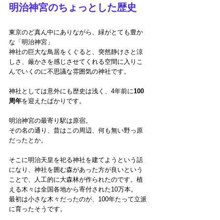
明治神宮のちょっとした歴史
東京のど真ん中にありながら、緑がとても豊か
な「明治神宮」
神社の巨大な鳥居をくぐると、突然静けさと涼
しさ、厳かさを感じさせてくれる空間に入りこ
んでいくのに不思議な雰囲気の神社です。
神社としては意外にも歴史は浅く、4年前に
100
周年
を迎えたばかりです。
明治神宮の最寄り駅は原宿。
その名の通り、昔はこの周辺、何も無い野っ原
だったとか。
そこに明治天皇を祀る神社を建てようという話
になり、神社を囲む森があった方が良いという
ことで、人工的に大森林が作られたのです。植
える木々は全国各地から寄付された10万本。
最初は小さな木々だったのが、100年たって立派
に育ったそうです。