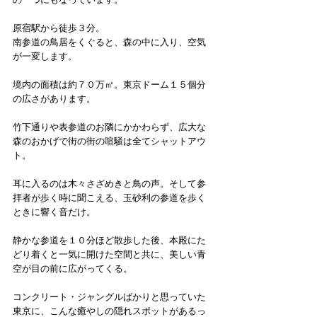
原宿駅から徒歩３分。
南参道の鳥居をくぐると、森の中に入り、空気
が一変します。
境内の面積は約７０万㎡。東京ドーム１５個分
の広さがあります。
竹下通りや表参道のお隣にかかわらず、広大な
森のおかげで街の街の喧騒は全てシャットアウ
ト。
耳に入るのは木々さざめきと鳥の声。そして参
拝者が歩く時に聞こえる、玉砂利の参道を歩く
ときに響く音だけ。　
静かな参道を１０分ほど散歩した後、本殿にた
どり着くと一気に開けた空間と共に、美しい青
空が目の前に広がってくる。
コンクリート・ジャングルばかりと思っていた
東京に、こんな癒やしの隠れスポットがあるっ