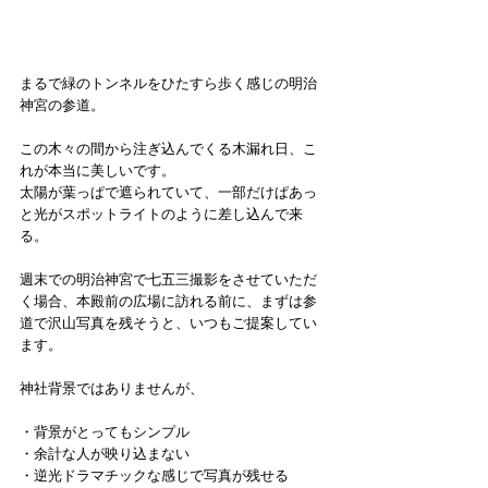
まるで緑のトンネルをひたすら歩く感じの明治
神宮の参道。
この木々の間から注ぎ込んでくる木漏れ日、こ
れが本当に美しいです。
太陽が葉っぱで遮られていて、一部だけぱあっ
と光がスポットライトのように差し込んで来
る。
週末での明治神宮で七五三撮影をさせていただ
く場合、本殿前の広場に訪れる前に、まずは参
道で沢山写真を残そうと、いつもご提案してい
ます。
神社背景ではありませんが、
・背景がとってもシンプル
・余計な人が映り込まない
・逆光ドラマチックな感じで写真が残せる