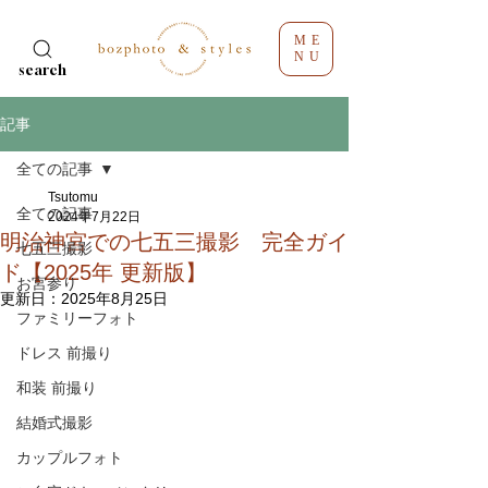
ME
NU
search
記事
全ての記事
Tsutomu
全ての記事
2024年7月22日
明治神宮での七五三撮影 完全ガイ
七五三撮影
ド【2025年 更新版】
お宮参り
更新日：
2025年8月25日
ファミリーフォト
ドレス 前撮り
和装 前撮り
結婚式撮影
カップルフォト