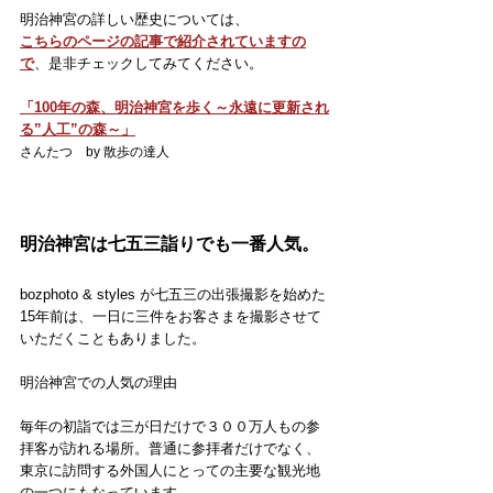
明治神宮の詳しい歴史については、
こちらのページの記事で紹介されていますの
で
、是非チェックしてみてください。
「100年の森、明治神宮を歩く～永遠に更新され
る”人工”の森～」
さんたつ　by 散歩の達人　
明治神宮は七五三詣りでも一番人気。
bozphoto & styles が七五三の出張撮影を始めた
15年前は、一日に三件をお客さまを撮影させて
いただくこともありました。
明治神宮での人気の理由
毎年の初詣では三が日だけで３００万人もの参
拝客が訪れる場所。普通に参拝者だけでなく、
東京に訪問する外国人にとっての主要な観光地
の一つにもなっています。