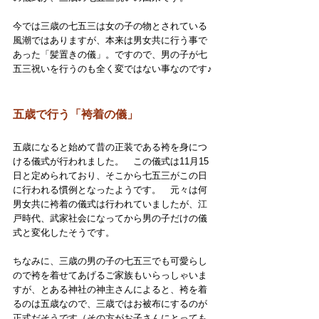
今では三歳の七五三は女の子の物とされている
風潮ではありますが、本来は男女共に行う事で
あった「髪置きの儀」。ですので、男の子が七
五三祝いを行うのも全く変ではない事なのです♪
五歳で行う「袴着の儀」
五歳になると始めて昔の正装である袴を身につ
ける儀式が行われました。　この儀式は11月15
日と定められており、そこから七五三がこの日
に行われる慣例となったようです。　元々は何
男女共に袴着の儀式は行われていましたが、江
戸時代、武家社会になってから男の子だけの儀
式と変化したそうです。　
ちなみに、三歳の男の子の七五三でも可愛らし
ので袴を着せてあげるご家族もいらっしゃいま
すが、とある神社の神主さんによると、袴を着
るのは五歳なので、三歳ではお被布にするのが
正式だそうです（その方がお子さんにとっても