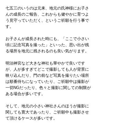
七五三のいうのは元来、地元の氏神様にお子さ
んの成長のご報告、これからも健やかに育つよ
う見守っていただく、というご祈願を行う事で
す。
お子さんが成長された時にも、「ここで小さい
頃に記念写真を撮った」といった、思い出が残
る場所を地元に残されるのも良い気がります。
明治神宮など大きな神社も華やかで良いです
が、人が多すぎてどこで撮影しても人が背景に
映り込んだり、門の前など写真を撮りたい場所
は順番待ちになっていたり、ご祈願中は撮影が
一切NGだったり、色々と撮影に関しての制限が
ある場合が多いです。
そして、地元の小さい神社さんのほうが撮影に
関しても寛大であったり、ご祈願中も撮影させ
て頂けるケースが多いです。　