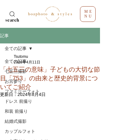
ME
NU
search
記事
全ての記事
Tsutomu
全ての記事
2024年4月11日
「七五三の意味」子どもの大切な節
七五三撮影
目「753」の由来と歴史的背景につ
お宮参り
いてご紹介
ファミリーフォト
更新日：
2024年8月4日
ドレス 前撮り
和装 前撮り
結婚式撮影
カップルフォト