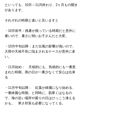
といっても、10月～11月終わり、2ヶ月もの開き
があります。
それぞれの時期と違いと言いますと
・10月前半：残暑が残っている時期だと意外に
暑いので、暑さに弱いお子さんだと大変。
・10月中旬以降：まだ台風の影響が強いので、
大雨や天候不良に悩まされるケースが意外に多
い。
・11月始め：　天候的にも、気候的にも一番恵
まれた時期。雨の日が一番少なくて安心は出来
る
・11月中旬以降：　紅葉が綺麗になり始める、
一番綺麗な時期。と同時に、肌寒くはなるの
で、海の近い場所や曇りの日はけっこう凍える
かも。　寒さ対策も必要になってくる。