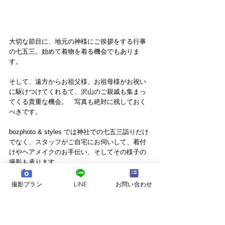
大切な節目に、地元の神様にご挨拶をする行事
の七五三。始めて着物を着る機会でもありま
す。
そして、遠方からお祖父様、お祖母様がお祝い
に駆けつけてくれるて、沢山のご親戚も集まっ
てくる貴重な機会。　写真も絶対に残しておく
べきです。
bozphoto & styles では神社での七五三詣りだけ
でなく、スタッフがご自宅にお伺いして、着付
けやヘアメイクのお手伝い、そしてその様子の
撮影も承ります。　
ご自宅でのいつもの日常からスタートして、そ
撮影プラン
LINE
お問い合わせ
こから神社へと出発して、特別な日へと流れて
いく様子。　そんな一日をドキュメンタリー的
に写真に残しておくと、10年後に見返した時、
きっと宝物になります。　