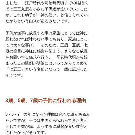
ました。　江戸時代や明治時代頃までの結婚式
では三三九度を小さな子供達が注いでいました
が、これも幼子が「神の使い」と信じられてい
たからという由来があるみたいです。
子供が無事に成長する事は家族にとっては神に
願わなければ叶わない事でもあり、家族にとっ
ては大きな喜び。　そのため、三歳、五歳、七
歳の節目に神様に感謝を伝えて、さらなる成長
をお願いする儀式を行う。　平安時代頃から始
まったこの慣例が明治にはいってからまとめて
「七五三」という名前となって一般に広がった
そうです。
3歳、5歳、7歳の子供に行われる理由
3・5・7　の年になった理由は色々な説があるみ
たいですが、一つは中国から伝わってきた考え
として奇数が陽、ようするに縁起が良い数字と
されたからだそうです。