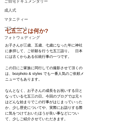
ご自宅ドキュメンタリー
成人式
マタニティー
プライベート
七五三とは何か?
フォトウェディング
お子さんが三歳、五歳、七歳になった年に神社
に参拝して、ご祈願を行う七五三詣り。　日本
には古くからある伝統行事の一つです。
この日にご家族に同行しての撮影させて頂くの
は、bozphoto & styles でも一番人気のご依頼メ
ニューでもあります。　
なんとなく、お子さんの成長をお祝いする日と
なっている七五三の日。今回のブログでは元々
はどんな始まりでこの行事がはじまっていった
か、少し歴史についてや、実際にお詣りする際
に気をつけておいたほうが良い事などについ
て、少しご紹介させていただきます。