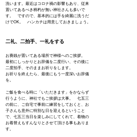
洗います。最近はコロナ禍の影響もあり、従来
置いてあるべき柄杓が無い神社さんも多いで
す。　ですので、基本的には手を綺麗に洗うだ
けでOK。　ハンカチは用意しておきましょう。
二礼、二拍手、一礼をする
お賽銭が置いてある場所で神様へのご挨拶。
最初にしっかりとお辞儀を二度行い、その後に
二度拍手、そのままお祈りをします。　
お祈りを終えたら、最後にもう一度深いお辞儀
を。
ご飯を食べる時に「いただきます」をかならず
行うように、神社でもご挨拶は大事。　七五三
の前に、ご自宅で事前に練習をしておくと、お
子さんも意外に特別な日を迎えるということ
で、七五三当日を楽しみにしてくれて、着物の
お着替えもすんなりとさせて頂ける事もありま
す。